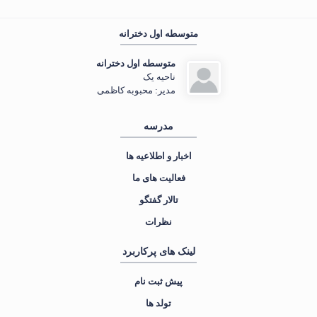
متوسطه اول دخترانه
مهمان عزیز ، 🌇 عصرتون بخیر
در حال جمع‌وجور کردن اطلاعات...
متوسطه اول دخترانه
«بر لب جوی نشین و گذر عمر ببین.»
ناحیه یک
مدیر: محبوبه کاظمی
مدرسه
اخبار و اطلاعیه ها
فعالیت های ما
تالار گفتگو
نظرات
لینک های پرکاربرد
پیش ثبت نام
تولد ها