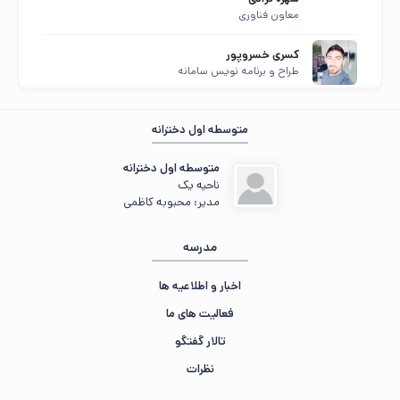
معاون فناوری
کسری خسروپور
طراح و برنامه نویس سامانه
مهمان عزیز ، 🌇 عصرتون بخیر
در حال جمع‌وجور کردن اطلاعات...
متوسطه اول دخترانه
«آسایش دو گیتی تفسیر این دو حرف است...»
متوسطه اول دخترانه
ناحیه یک
مدیر: محبوبه کاظمی
مدرسه
اخبار و اطلاعیه ها
فعالیت های ما
تالار گفتگو
نظرات