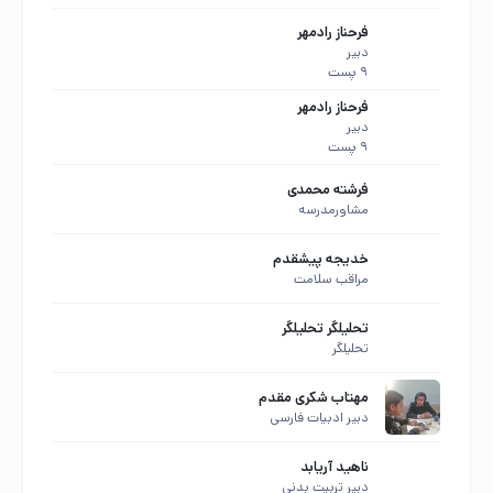
فرحناز رادمهر
دبیر
9 پست
مهمان عزیز ، 🌇 عصرتون بخیر
در حال جمع‌وجور کردن اطلاعات...
فرحناز رادمهر
دبیر
«هر کسی از ظن خود شد یار من.»
9 پست
فرشته محمدی
مشاورمدرسه
خدیجه پیشقدم
مراقب سلامت
تحلیلگر تحلیلگر
تحلیلگر
مهتاب شکری مقدم
دبیر ادبیات فارسی
ناهید آریابد
دبیر تربیت بدنی