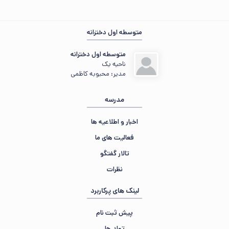
مهمان عزیز ، 🌙 شب‌تون بخیر
متوسطه اول دخترانه
در حال جمع‌وجور کردن اطلاعات...
متوسطه اول دخترانه
«توانا بود هر که دانا بود...»
ناحیه یک
مدیر: محبوبه کاظمی
مدرسه
اخبار و اطلاعیه ها
فعالیت های ما
تالار گفتگو
نظرات
لینک های پرکاربرد
پیش ثبت نام
تولد ها