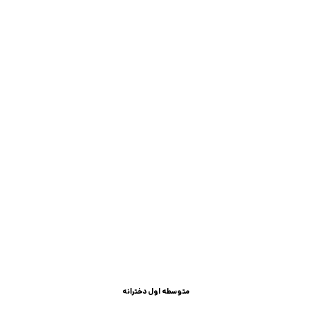
در حال جمع‌وجور کردن اطلاعات...
«ادب مرد به ز
 شب‌تون بخیر
متوسطه اول دخترانه