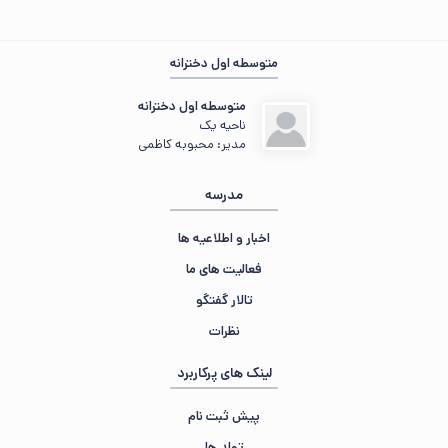
متوسطه اول دخترانه
مهمان عزیز ، 🌙 شب‌تون بخیر
در حال جمع‌وجور کردن اطلاعات...
متوسطه اول دخترانه
«سعدیا مرد نکونام نمیرد هرگز.»
ناحیه یک
مدیر: محبوبه کاظمی
مدرسه
اخبار و اطلاعیه ها
فعالیت های ما
تالار گفتگو
نظرات
لینک های پرکاربرد
پیش ثبت نام
تولد ها